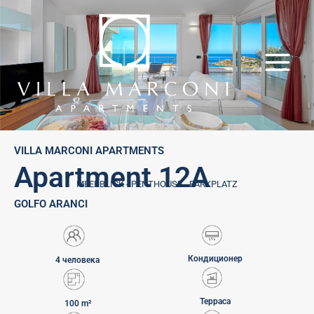
Skip
to
content
VILLA MARCONI APARTMENTS
Apartment 12A
MEERBLICK - PENTHOUSE - PARKPLATZ
GOLFO ARANCI
Кондиционер
4 человека
Терраса
100 m²