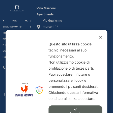
Villa Marconi
Apartments
У нас есть
Via Guglielmo
апартаменты в
marconi 14
тихом районе с
07020 Golfo
✕
конфиденциальностью
Aranci (SS)
Questo sito utilizza cookie
и видом на море со
info@villamarconiapartments.com
tecnici necessari al suo
всех наших единиц
funzionamento.
+39 348 291
на Costa Smeralda.
Non utilizziamo cookie di
7689
Следи за нами.
profilazione o di terze parti.
Privacy Policy
I
Puoi accettare, rifiutare o
Informativa
personalizzare i cookie
n
Cookie
premendo i pulsanti desiderati.
C.I.N.
Chiudendo questa informativa
s
IT090083B4000F0617
continuerai senza accettare.
t